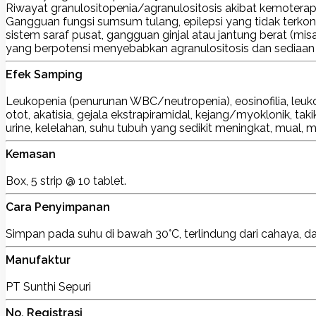
Riwayat granulositopenia/agranulositosis akibat kemotera
Gangguan fungsi sumsum tulang, epilepsi yang tidak terkontrol
sistem saraf pusat, gangguan ginjal atau jantung berat (mis
yang berpotensi menyebabkan agranulositosis dan sediaan a
Efek Samping
Leukopenia (penurunan WBC/neutropenia), eosinofilia, leukos
otot, akatisia, gejala ekstrapiramidal, kejang/myoklonik, takik
urine, kelelahan, suhu tubuh yang sedikit meningkat, mual, m
Kemasan
Box, 5 strip @ 10 tablet.
Cara Penyimpanan
Simpan pada suhu di bawah 30°C, terlindung dari cahaya, da
Manufaktur
PT Sunthi Sepuri
No. Registrasi