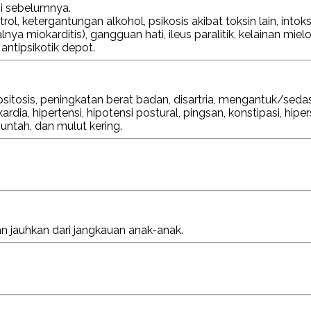
pi sebelumnya.
, ketergantungan alkohol, psikosis akibat toksin lain, intoksi
alnya miokarditis), gangguan hati, ileus paralitik, kelainan 
ntipsikotik depot.
itosis, peningkatan berat badan, disartria, mengantuk/sedasi,
ardia, hipertensi, hipotensi postural, pingsan, konstipasi, hiper
untah, dan mulut kering.
n jauhkan dari jangkauan anak-anak.