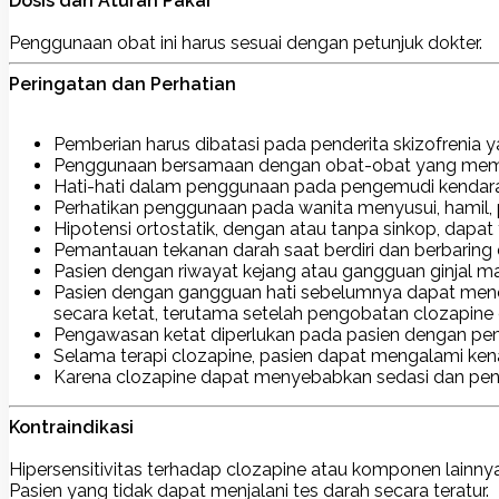
Dosis dan Aturan Pakai
Penggunaan obat ini harus sesuai dengan petunjuk dokter.
Peringatan dan Perhatian
Pemberian harus dibatasi pada penderita skizofrenia y
Penggunaan bersamaan dengan obat-obat yang memiliki
Hati-hati dalam penggunaan pada pengemudi kendara
Perhatikan penggunaan pada wanita menyusui, hamil, pe
Hipotensi ortostatik, dengan atau tanpa sinkop, dapat 
Pemantauan tekanan darah saat berdiri dan berbaring
Pasien dengan riwayat kejang atau gangguan ginjal 
Pasien dengan gangguan hati sebelumnya dapat menerima 
secara ketat, terutama setelah pengobatan clozapine 
Pengawasan ketat diperlukan pada pasien dengan pembe
Selama terapi clozapine, pasien dapat mengalami ken
Karena clozapine dapat menyebabkan sedasi dan pening
Kontraindikasi
Hipersensitivitas terhadap clozapine atau komponen lainnya
Pasien yang tidak dapat menjalani tes darah secara teratur.