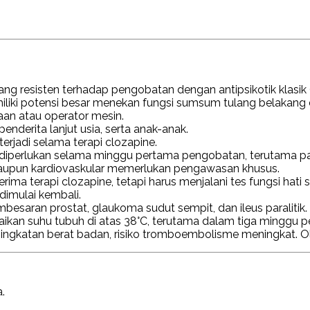
ang resisten terhadap pengobatan dengan antipsikotik klasik 
 potensi besar menekan fungsi sumsum tulang belakang dan 
an atau operator mesin.
nderita lanjut usia, serta anak-anak.
terjadi selama terapi clozapine.
 diperlukan selama minggu pertama pengobatan, terutama pa
maupun kardiovaskular memerlukan pengawasan khusus.
terapi clozapine, tetapi harus menjalani tes fungsi hati sec
dimulai kembali.
saran prostat, glaukoma sudut sempit, dan ileus paralitik.
aikan suhu tubuh di atas 38°C, terutama dalam tiga minggu
katan berat badan, risiko tromboembolisme meningkat. Oleh k
.