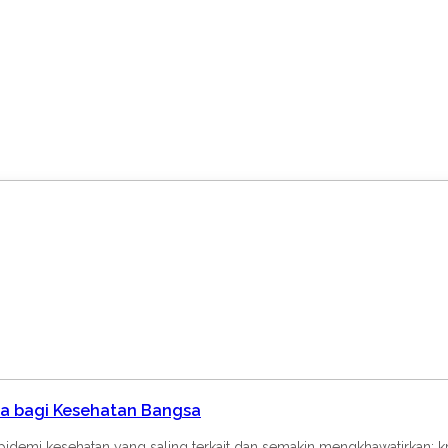
da bagi Kesehatan Bangsa
idemi kesehatan yang saling terkait dan semakin mengkhawatirkan: kr