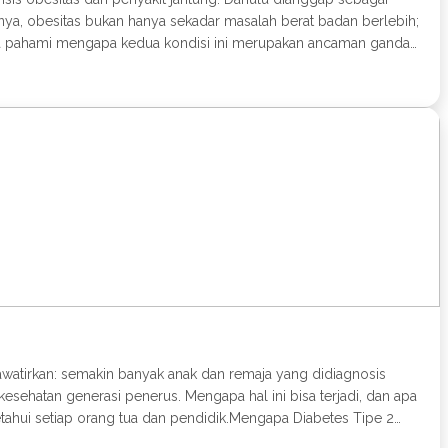
anya, obesitas bukan hanya sekadar masalah berat badan berlebih;
kita pahami mengapa kedua kondisi ini merupakan ancaman ganda
 lemak tubuh yang berlebihan hingga mengganggu kesehatan. Ini
sia, data menunjukkan peningkatan prevalensi obesitas yang
han tinggi gula, garam, dan lemak trans, serta porsi makan yang
ibadi, dan dominasi hiburan digital. Kurang Tidur: Penelitian
emicu peningkatan nafsu makan dan penumpukan lemak, terutama
ng saling memperburuk. Obesitas memicu serangkaian kondisi
s untuk memompa darah ke seluruh tubuh yang lebih besar,
ipe 2: Obesitas menyebabkan resistensi insulin, di mana sel-sel
rah dan saraf, mempercepat aterosklerosis (pengerasan arteri).
ta penurunan kolesterol baik (HDL). Ini mempercepat pembentukan
n zat-zat pro-inflamasi yang dapat merusak pembuluh darah dan
batkan penurunan kadar oksigen dan tekanan pada jantung.
askular lainnya. Obesitas juga dapat menyebabkan perubahan
hawatirkan: semakin banyak anak dan remaja yang didiagnosis
esehatan generasi penerus. Mengapa hal ini bisa terjadi, dan apa
etahui setiap orang tua dan pendidik.Mengapa Diabetes Tipe 2
 dan remaja. Kombinasi beberapa faktor menciptakan "badai