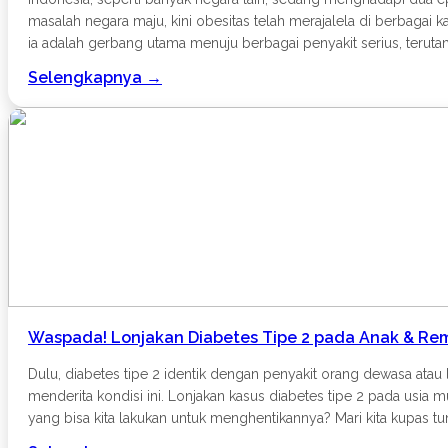
masalah negara maju, kini obesitas telah merajalela di berbagai
ia adalah gerbang utama menuju berbagai penyakit serius, terut
dan bagaimana kita bisa menghadapinya.Obesitas: Lebih dari Se
Selengkapnya →
bukan hanya masalah penampilan, tetapi kondisi medis kronis yan
signifikan dalam beberapa tahun terakhir, didorong oleh peruba
lebih besar. Gaya Hidup Sedenter: Kurangnya aktivitas fisik kare
menunjukkan kurang tidur dapat memengaruhi hormon nafsu maka
di area perut. Hubungan Erat Obesitas dan Penyakit JantungHubu
metabolik yang secara langsung merusak sistem kardiovaskular: 
meningkatkan tekanan pada dinding arteri. Ini adalah faktor risik
tubuh tidak merespons insulin dengan baik, sehingga kadar gula 
Kolesterol Tinggi dan Dislipidemia: Obesitas seringkali disertai
plak di arteri, yang dikenal sebagai aterosklerosis. Peradangan 
memicu pembentukan plak. Sleep Apnea: Kondisi umum pada pende
Semua faktor ini berkumpul untuk meningkatkan risiko serangan j
Waspada! Lonjakan Diabetes Tipe 2 pada Anak & Rem
struktural pada jantung, seperti pembesaran bilik jantung, yan
Dulu, diabetes tipe 2 identik dengan penyakit orang dewasa atau
menderita kondisi ini. Lonjakan kasus diabetes tipe 2 pada usia 
yang bisa kita lakukan untuk menghentikannya? Mari kita kupas t
Menyerang Usia Muda? (H2)Pergeseran gaya hidup modern menjadi