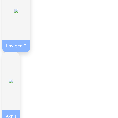
Lavigen B
Aknil