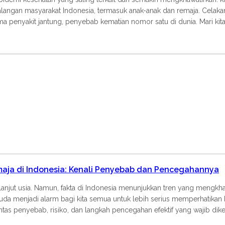
 kalangan masyarakat Indonesia, termasuk anak-anak dan remaja. Celak
ama penyakit jantung, penyebab kematian nomor satu di dunia. Mari 
kadar Angka di TimbanganObesitas didefinisikan sebagai penumpukan
g secara signifikan meningkatkan risiko berbagai penyakit. Di Indone
han gaya hidup: Pola Makan Modern: Peningkatan konsumsi makanan ola
na pekerjaan yang mengharuskan duduk lama, penggunaan transportasi pr
n, mendorong peningkatan berat badan. Stres Kronis: Stres bisa m
ngan antara obesitas dan penyakit jantung adalah lingkaran setan ya
Tekanan Darah Tinggi (Hipertensi): Jantung harus bekerja lebih kera
o utama penyakit jantung koroner, gagal jantung, dan stroke. Diabetes T
darah meningkat. Diabetes yang tidak terkontrol merusak pembuluh da
 dengan peningkatan kadar kolesterol jahat (LDL) dan trigliserida, ser
Kronis: Jaringan lemak, terutama lemak perut, secara aktif melepaska
rita obesitas ini menyebabkan jeda pernapasan saat tidur, mengaki
antung, stroke, gagal jantung, dan berbagai bentuk penyakit kardiov
aja di Indonesia: Kenali Penyebab dan Pencegahannya
g mengurangi efisiensinya dalam memompa darah.
 lanjut usia. Namun, fakta di Indonesia menunjukkan tren yang mengk
muda menjadi alarm bagi kita semua untuk lebih serius memperhatikan k
untas penyebab, risiko, dan langkah pencegahan efektif yang wajib dik
 dalang utama di balik peningkatan kasus diabetes tipe 2 pada anak