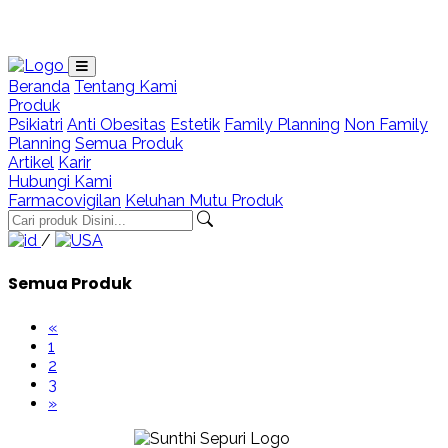
Loading...
Beranda
Tentang Kami
Produk
Psikiatri
Anti Obesitas
Estetik
Family Planning
Non Family
Planning
Semua Produk
Artikel
Karir
Hubungi Kami
Farmacovigilan
Keluhan Mutu Produk
/
Semua Produk
«
1
2
3
»