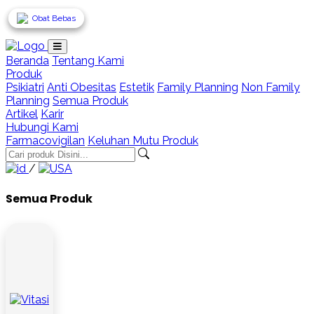
Loading...
Obat Bebas
Obat Bebas
Obat Bebas
Beranda
Tentang Kami
Produk
Psikiatri
Anti Obesitas
Estetik
Family Planning
Non Family
Planning
Semua Produk
Artikel
Karir
Hubungi Kami
Farmacovigilan
Keluhan Mutu Produk
/
Semua Produk