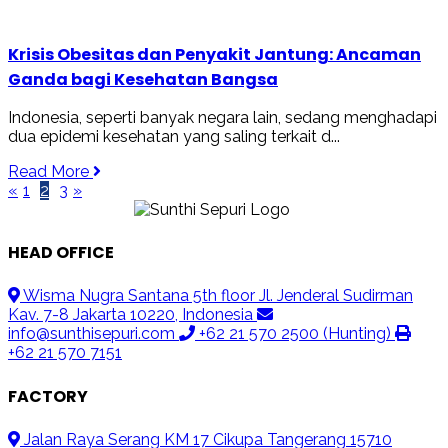
Krisis Obesitas dan Penyakit Jantung: Ancaman
Ganda bagi Kesehatan Bangsa
Indonesia, seperti banyak negara lain, sedang menghadapi
dua epidemi kesehatan yang saling terkait d...
Read More
Previous
Next
«
1
2
3
»
HEAD OFFICE
Wisma Nugra Santana 5th floor Jl. Jenderal Sudirman
Kav. 7-8 Jakarta 10220, Indonesia
info@sunthisepuri.com
+62 21 570 2500 (Hunting)
+62 21 570 7151
FACTORY
Jalan Raya Serang KM 17 Cikupa Tangerang 15710