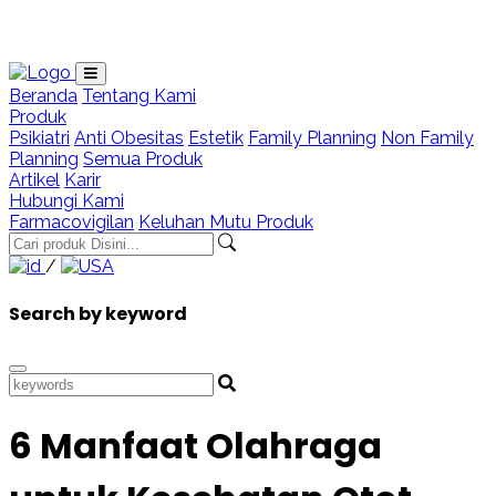
Loading...
Beranda
Tentang Kami
Produk
Psikiatri
Anti Obesitas
Estetik
Family Planning
Non Family
Planning
Semua Produk
Artikel
Karir
Hubungi Kami
Farmacovigilan
Keluhan Mutu Produk
/
Search by keyword
6 Manfaat Olahraga