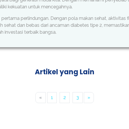
iliki kekuatan untuk mencegahnya.
 pertama perlindungan. Dengan pola makan sehat, aktivitas fis
uh sehat dan bebas dari ancaman diabetes tipe 2, memastika
h investasi terbaik bangsa.
Artikel yang Lain
Previous
Next
«
1
2
3
»