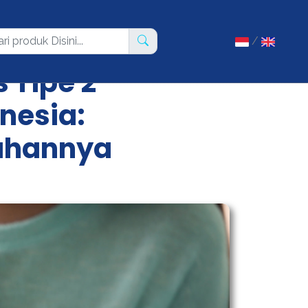
/
 Tipe 2
nesia:
ahannya