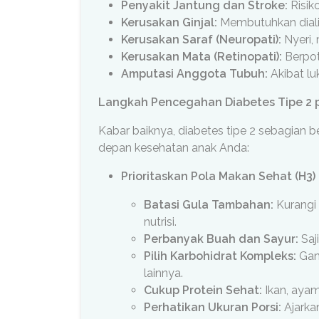
Penyakit Jantung dan Stroke:
Risiko
Kerusakan Ginjal:
Membutuhkan dialisi
Kerusakan Saraf (Neuropati):
Nyeri, 
Kerusakan Mata (Retinopati):
Berpot
Amputasi Anggota Tubuh:
Akibat lu
Langkah Pencegahan Diabetes Tipe 2 
Kabar baiknya, diabetes tipe 2 sebagian b
depan kesehatan anak Anda:
Prioritaskan Pola Makan Sehat (H3)
Batasi Gula Tambahan:
Kurangi 
nutrisi.
Perbanyak Buah dan Sayur:
Saj
Pilih Karbohidrat Kompleks:
Gant
lainnya.
Cukup Protein Sehat:
Ikan, ayam
Perhatikan Ukuran Porsi:
Ajarkan