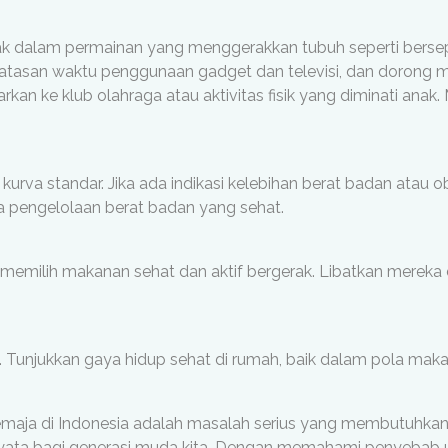
k dalam permainan yang menggerakkan tubuh seperti bersepe
tasan waktu penggunaan gadget dan televisi, dan dorong m
rkan ke klub olahraga atau aktivitas fisik yang diminati anak. M
urva standar. Jika ada indikasi kelebihan berat badan atau o
ana pengelolaan berat badan yang sehat.
 memilih makanan sehat dan aktif bergerak. Libatkan merek
Tunjukkan gaya hidup sehat di rumah, baik dalam pola makan 
emaja di Indonesia adalah masalah serius yang membutuhkan p
nyata bagi generasi muda kita. Dengan memahami penyebab 