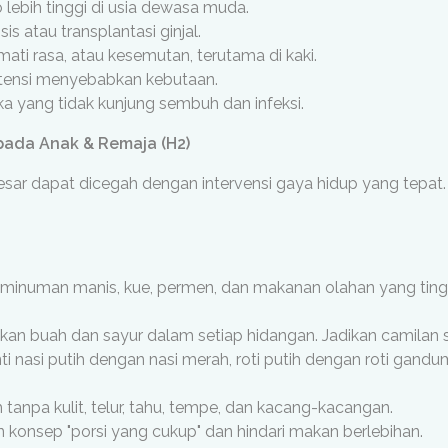
 lebih tinggi di usia dewasa muda.
s atau transplantasi ginjal.
mati rasa, atau kesemutan, terutama di kaki.
ensi menyebabkan kebutaan.
ka yang tidak kunjung sembuh dan infeksi.
pada Anak & Remaja (H2)
esar dapat dicegah dengan intervensi gaya hidup yang tepat. 
minuman manis, kue, permen, dan makanan olahan yang ting
ikan buah dan sayur dalam setiap hidangan. Jadikan camilan s
i nasi putih dengan nasi merah, roti putih dengan roti gand
 tanpa kulit, telur, tahu, tempe, dan kacang-kacangan.
 konsep "porsi yang cukup" dan hindari makan berlebihan.