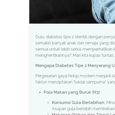
Dulu, diabetes tipe 2 identik dengan peny
semakin banyak anak dan remaja yang didia
semua untuk lebih serius memperhatikan ke
menghentikannya? Mari kita kupas tuntas p
Mengapa Diabetes Tipe 2 Menyerang Us
Pergeseran gaya hidup modern menjadi da
faktor menciptakan "badai sempurna" yang
Pola Makan yang Buruk (H3)
Konsumsi Gula Berlebihan:
Minum
Asupan gula berlebih membebani 
Makanan Olahan dan Tinggi L