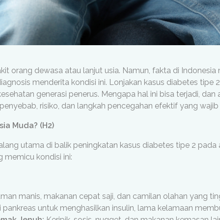
akit orang dewasa atau lanjut usia. Namun, fakta di Indones
gnosis menderita kondisi ini. Lonjakan kasus diabetes tipe 
sehatan generasi penerus. Mengapa hal ini bisa terjadi, dan 
enyebab, risiko, dan langkah pencegahan efektif yang wajib d
ia Muda? (H2)
lang utama di balik peningkatan kasus diabetes tipe 2 pada
 memicu kondisi ini:
an manis, makanan cepat saji, dan camilan olahan yang ting
pankreas untuk menghasilkan insulin, lama kelamaan membuat 
emak Jenuh:
Keripik, sosis, nugget, dan makanan kemasan la