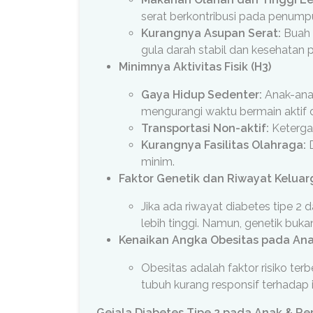
serat berkontribusi pada penumpuk
Kurangnya Asupan Serat:
Buah d
gula darah stabil dan kesehatan 
Minimnya Aktivitas Fisik (H3)
Gaya Hidup Sedenter:
Anak-anak
mengurangi waktu bermain aktif d
Transportasi Non-aktif:
Ketergan
Kurangnya Fasilitas Olahraga:
D
minim.
Faktor Genetik dan Riwayat Keluarg
Jika ada riwayat diabetes tipe 2
lebih tinggi. Namun, genetik buka
Kenaikan Angka Obesitas pada Ana
Obesitas adalah faktor risiko ter
tubuh kurang responsif terhadap 
Gejala Diabetes Tipe 2 pada Anak & Re