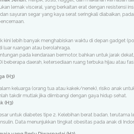
an lemak visceral, yang berkaitan erat dengan resistensi insu
an sayuran segar yang kaya serat seringkali diabaikan, pada
pencernaan.
 kini lebih banyak menghabiskan waktu di depan gadget (ponse
i luar ruangan atau berolahraga.
tungan pada kendaraan bermotor, bahkan untuk jarak dekat, s
i beberapa daerah, ketersediaan ruang terbuka hijau atau fa
a (H3)
 dalam keluarga (orang tua atau kakek/nenek), risiko anak 
nlah takdir mutlak jika diimbangi dengan gaya hidup sehat.
k (H3)
besar untuk diabetes tipe 2. Kelebihan berat badan, terutama
insulin. Data menunjukkan tingkat obesitas pada anak di Indo
maja yang Perlu Diwaspadai (H2)