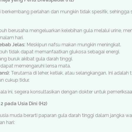
li berkembang perlahan dan mungkin tidak spesifik, sehingga 
uh berusaha mengeluarkan kelebihan gula melalui urine, me
malam hari.
ebab Jelas:
Meskipun nafsu makan mungkin meningkat.
uh tidak dapat memanfaatkan glukosa sebagai energi.
ang buruk akibat gula darah tinggi.
i dapat memengaruhi lensa mata.
ans):
Terutama di leher, ketiak, atau selangkangan. Ini adalah ta
n cukup tidur.
a ini, segera konsultasikan dengan dokter untuk pemeriksaan 
 pada Usia Dini (H2)
 usia muda berarti paparan gula darah tinggi dalam jangka w
n hari: